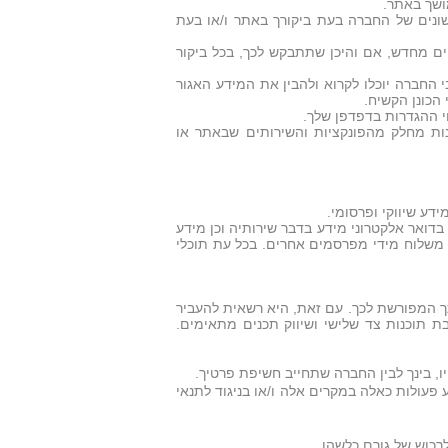
ושך באתר.
ונים של החברה בעת ביקורך באתר ו/או בעת
ים מחדש, אם והיכן שתתבקש לכך, בכל ביקור
 החברה יוכלו לקרוא ולהבין את המידע האגור
הכונן הקשיח.
י ההגדרות בדפדפן שלך.
נות מחלק מהפונקציות והשירותים שבאתר או
דע שיווקי ופרסומי.
בדואר אלקטרוני מידע בדבר שירותיה וכן מידע
 משלוח מידי מפרסמים אחרים. בכל עת תוכלי
 המפורשת לכך. עם זאת, היא רשאית להעביר
תוכנות צד שלישי ושיווק תכנים מתאימים.
, בינך לבין החברה שתחייב חשיפת פרטיך.
ע פעולות כאלה במקרים אלה ו/או בניגוד לתנאי
רכוש של גורם כלשהו.