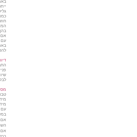
באמ
יית
גלי
כמו
חוז
המי
בהן.
אם 
עם 
באת
להס
דיוו
החבר
פניי
שיו
לבק
מסי
טבו
מיד
מידע
עם 
במק
אם ת
השי
אם 
בכל