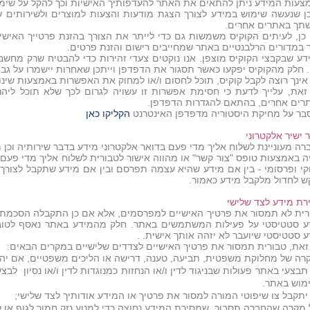
צעות המידע ניתן להתאים את האתר להעדפותיך האישיות וכך להקל על שימ
כן שנעשה שימוש במידע לצורך הצגת מודעות והצעות למוצרים ולשירותים ש
שתך באתרים אחרים.
 כן, לעיתים הקוקיס משמשות גם כדי לייתר את הצורך בהזנת פרטייך האישי
ר במדורים הרלבנטיים באתר שמחייבים רישום והזנת פרטים.
דע שבקבצי הקוקיס מוצפן. אנו נוקטים צעדי זהירות כדי להבטיח שרק מחשבי
 חלק מהקוקיס יפקעו כאשר תסגור את הדפדפן וייתכן שאחרות יישמרו על גבי 
אינך רוצה לקבל קוקיס, תוכל לחסום ו/או למחוק את האפשרות באמצעות שינו
זאת, עלייך לדעת כי חסימת אפשרות זו עשויה לגרום לכך שלא תוכל ליה
רים אחרים, בהתאם להגדרות הדפדפן.
בר על מחיקת היסטוריה מדפדפן האינטרנט
הקליקו כאן
ר ישיר אלקטרוני
ה מעוניינת לשלוח אליך מדי פעם בדואר אלקטרוני מידע בדבר שירותיה וכן מי
ה באמצעות טופס "צור קשר" או מהווה אישור לטבורית לשלוח אליך מדי פעם 
וקי ופרסומי - בין אם מידע שהיא עצמה תפרסם ובין אם מידע שתקבל לצורך
ש לחדול מלקבל מידע כאמור.
רת מידע לצד שלישי
רית לא תמסור את פרטיך האישיים למפרסמים, אלא אם כן התקבלה הסכמתך
ע סטטיסטי על פעילות המשתמשים באתר. חלק מהמידע באתר נאסף לטובת 
 סטטיסטי שיועבר לא יזהה אותך אישית. .
זאת, טבורית תמסור את פרטיך האישיים לצדדים שלישיים במקרים הבאים:
רה של מחלוקת משפטית, תביעה, טענה, דרישה או הליכים משפטיים, אם יהיו
בצעי באתר פעולות שבניגוד לדין ו/או הנחזות כמנוגדות לדין ו/או נסיון לבצ
מוש באתר.
יתקבל צו שיפוטי המורה למסור את פרטיך או המידע אודותיך לצד שלישי;
 מקרה שהחברה תסבור, שמסירת המידע נחוצה כדי למנוע נזק חמור לגוף או ל