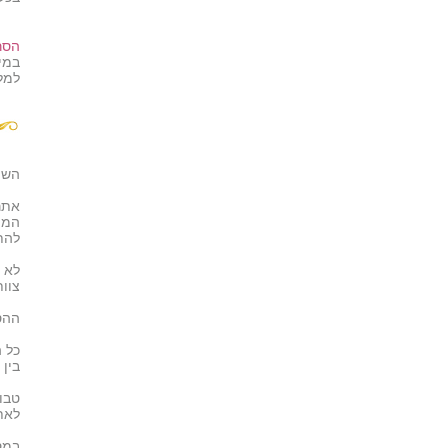
הסר
במי
למל
השי
אתר 
המי
להתיי
לא 
צוו
ההס
כל 
בין
טבו
לאת
במס