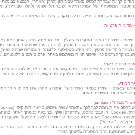
 מודים לך על שבחרת לגלוש באתר טבוריתון (להלן "האתר") הנמצא בבעלות ט
 הטבורי המשפחתי של המרכז הרפואי שיבא תל השומר (להלן "טבורית"), ומ
נוחות הקריאה, נוסחה פנייה זו בלשון נקבה, אולם כל האמור בה מתייחס לפונ
מדיניות פרטיות
 שימוש בשירותי האתר נאסף מידע עליך. חלק מהמידע מזהה אותך באופן אישי
ון ועוד. זהו המידע שאת מוסרת ביודעין, לדוגמה בעת שתירשמי בטופס יצי
נו נשמר ביחד עם פרטיך. זהו מידע סטטיסטי. לדוגמה, העמודים שבהם צפית
 בעיקר לצרכים כגון שיפור חווית משתמש באתר, פרסום תכנים רלוונטיים, שינו
רת פרטים באתר
 שנדרשים פרטים אישיים בעת יצירת קשר עם טבורית או פעילות שטבורית ע
כגון שם פרטי, שם משפחה, מספר טלפון ליצירת קשר, כתובת דוא"ל או תאריך
ר המידע
ונים שנאספו יישמרו במאגר המידע של החברה. החוק אינו מחייב אותך למ
 שימוש בחלק משירותי האתר.
 ב"עוגיות" (cookies)
 להסב את תשומת לבך לכך שהאתר עושה שימוש ב-"עוגיות/קוקיס" (Cookies).
ך יוצר בעת כניסתך לאתר, בהנחה שהגדרות הדפדפן שלך מאפשרות זאת.
באמצעות ה- Cookies נאסף מידע אנונימי הדרוש לנו לצורך התפעול 
ם (להלן: "המידע").
קיס מכילות מידע מגוון כדוגמת הדפים שבהם ביקרת באתר, משך הזמן שש
דע שהשתמשת בהם במסגרת גלישתך באתר.