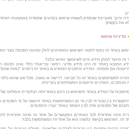
ה
דה והינך מעוניינת שנפסיק לעשות שימוש בפרטים שמסרת באמצעות האתר,
א את בקשתך.
מדיניות שימוש
מוש באתר זה כפוף לתנאי השימוש המפורטים להלן ומהווה הסכמה מצד המ
זה מיועד למתן מידע והינו לשימושך האישי בלבד.
דע המובא באתר זה הינו מידע מדעי, רפואי ובריאותי כללי ואינו מהווה 
עצות עם מומחה. המידע והתכנים המופיעים באתר זה ניתנים "כמות שהם" (AS IS) וללא אחריות מכל סוג שהו
תהיה למשתמשים באתר זה כל תביעה, דרישה או טענה, מכל סוג שהוא כלפי טב
ת הכותבים, העורכים והיועצים המשתתפים בעריכתו.
תמכות על המידע באתר והשימוש בו הינם באחריותה הבלעדית והמלאה ש
התקשרות בין טבורית לבין מי מן המשתמשות באתר תיעשה על פי הסכמים כת
 תוכנם של הסכמים אלה לבין האמור באתר יגברו ההסכמים.
רית אינה אחראית לכל האתרים המקושרים אל אתר זה ואינה אחראית לתוכ
ר זה. השימוש בקישור כלשהו הוא על אחריות המשתמשת בלבד.
גרת הבנות עסקיות בין טבורית לצדדים שלישיים, פועלת טבורית על מנת