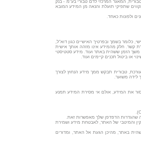
בורית, המאגר המרכזי לדם טבורי בע"מ - בנק
קווים שתפיקי תועלת והנאה מן המידע המובא
ים ולפונות כאחד.
, כלומר בשמך ובפרטיך האישיים כגון דוא"ל,
רת קשר. חלק מהמידע אינו מזהה אותך אישית
, משך הזמן ששהית באתר ועוד. מידע סטטיסטי
י או ביטול תכנים קיימים ועוד.
ורכת, טבורית תבקש ממך מידע הנחוץ לצורך
 לידה משוער.
סור את המידע, אולם אי מסירת המידע תמנע
השוטף התקין והמיטבי של האתר, לאבטחת מידע ושמירת
הית באתר, מהיכן הגעת אל האתר, ומדורים