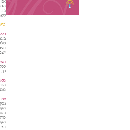
אנו
הדם
בו.
לשם 
כללי
בעת
טלפ
ואי
ישמש
השא
ככל
כך, 
מאג
הנת
ממך
שימוש
נבקש
הקוקיס, Cookies, הן קבצי טקסט, שהדפדפן של
פרטי
הקו
ומי