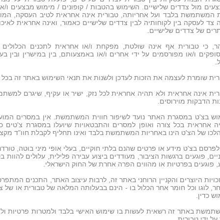
צעים מול צדדים שלישיים. השימוש בהטבות / קופונים / מימוש מבצעים ו/א
 המשתמשת בלבד ועל אחריותה, טבורית אינה אחראית לטיב העסקה, המוצר א
ה צד לעסקה בין לקוחותיה לבין צדדים שלישיים כאמור, ואינה אחראית לאיכ
רים של צדדים שלישיים.
הר, כי טבורית אף אינה שולטת, מפקחת ו/או אחראית לתכנים הכלולים 
ופקים ו/או מפורסמים על ידי אחרים ו/או באמצעותם, בין במישרין ובין ב
.
רית שומרת לעצמה את הזכות לעדכן ולשנות את תנאי השימוש באתר זה בכל 
רית אינה אחראית ולא תהיה אחראית לכל נזק, ישיר או עקיף, שיגרם למשת
ות הדבקות מוירוסים.
וש בצ'ט במסגרת האתר נועד לשיפור חווית המשתמשת. אין במסרים המועבר
ה אחראית בכל צורה ואופן למסרים והתבטאויות שיועלו במסגרת צ'טים 
לכו של הצ'ט הינו באחריות המשתמשת בלבד ואינו תחליף לקבלת חוו"ד מקצו
לפרסם בצ'ט מידע או פרטים שהנם בלתי חוקיים, בעלי אופי מיני בוטה, טורדני
יים, פוגעים ברגשות הציבור, מעודדים ביצוע עבירה פלילית, עלולים להוות ב
, פוגעים בפרטיות או מהווים הפרה אחרת של החוק הישראלי.
כויות היוצרים והקניין הרוחני באתר זה, לרבות עיצוב האתר, התכנים המתפרס
ר, לוגו וכל חומר אחר הכלול בו - הינם בבעלותה המלאה של טבורית או של צ
ש כדין.
תמשת באתר זה רשאית לעשות בו שימוש האישי בלבד ולמטרות פרטיות ול
על ידי טבורית.