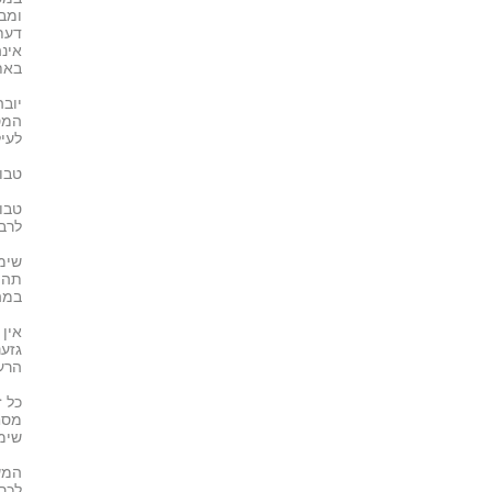
ומב
דעת
אינ
באת
יוב
המס
לעיל
טבו
טבו
לרב
שימ
תהי
במה
אין 
גזענ
הרע
כל ז
מסח
שימו
המש
לכך 