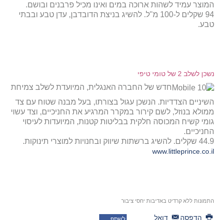
המוצר עמיד לשהות ארוכה במים ואינו מכיל פרבנים ובושם.
94 שקלים ל-100 מ"ל. להשיג בניצת הדובדבן, עדן טבע ובבתי
טבע.
נשכן לשלב 2 של טומי טיפי
חדש של החברה האנגלית, המיועדת לשלב צמיחת
השיניים הצדדיות. הנשכן עגול בצורתו, בעל מבנה שטוח עם צד
ממולא בנוזל, לשם קירור במקרר המרגיע את החניכיים, וצד עשוי
גומי קשיח המכוסה חלקית בבליטות קטנות, המיועדות לעיסוי
החניכיים.
44.9 שקלים. להשיג ברשתות שיווק ובחנויות למוצרי תינוקות.
www.littleprince.co.il
התמונות ללא קרדיט באדיבות יחסי ציבור
הדפסה
דואל
לשתף