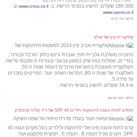
180-300 שקלים. להשיג בסניפי הרשת, ב-
וב-
www.crocs.co.il
www.carrot.co.il
צילום: אלי לביא
קולקציית קיץ של שילב
קולקציית אביב קיץ 2014 לפעוטות ולתינוקות של
החברה משלבת גלביית חוף, אוברול ג'ינס בלוק "סרבל עבודה",
בגדי ים, שמלות בוהו שיק בסגנון צבעוני ובגזרות A ומכנסי גלישה.
הקולקצייה מעוצבת בהשראת טרנדים דוגמת שנות ה-50,
האלקטרו של שנות ה-80, המראה האתני ועוד. הפריטים נמכרים
עד מידה 5.
מ-34.9 שקלים. להשיג בסניפי הרשת.
צילום: תמר קרוואן
תחליב לחות והגנה לתינוקות וילדים 40 SPF של ד"ר קלרה קרבלניק
רופאת העור בעלת סדרת טיפוח על שמה השיקה
קרם לחות והגנה מינראלי לתינוקות ולילדים בעל מקדם הגנה 40
SPF. הקרם מכיל ויטמין B , ויטמין E , תמצית פלנקטון ועוד.