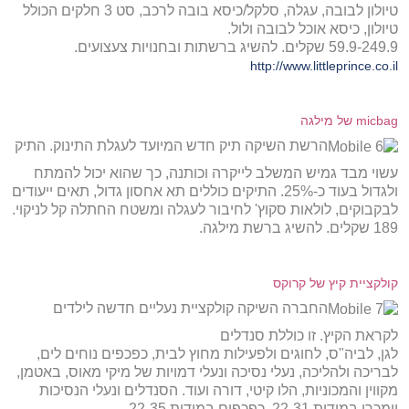
טיולון לבובה, עגלה, סלקל/כיסא בובה לרכב, סט 3 חלקים הכולל
טיולון, כיסא אוכל לבובה ולול.
59.9-249.9 שקלים. להשיג ברשתות ובחנויות צעצועים.
http://www.littleprince.co.il
micbag של מילגה
הרשת השיקה תיק חדש המיועד לעגלת התינוק. התיק
עשוי מבד גמיש המשלב לייקרה וכותנה, כך שהוא יכול להמתח
ולגדול בעוד כ-25%. התיקים כוללים תא אחסון גדול, תאים ייעודים
לבקבוקים, לולאות סקוץ' לחיבור לעגלה ומשטח החתלה קל לניקוי.
189 שקלים. להשיג ברשת מילגה.
קולקציית קיץ של קרוקס
החברה השיקה קולקציית נעליים חדשה לילדים
לקראת הקיץ. זו כוללת סנדלים
לגן, לביה"ס, לחוגים ולפעילות מחוץ לבית, כפכפים נוחים לים,
לבריכה ולהליכה, נעלי נסיכה ונעלי דמויות של מיקי מאוס, באטמן,
מקווין והמכוניות, הלו קיטי, דורה ועוד. הסנדלים ונעלי הנסיכות
יימכרו במידות 22-31, כפכפים במידות 22-35.