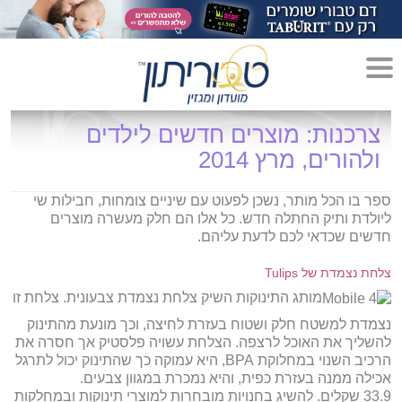
מדריך לגידול הורים»
צרכנות: מוצרים חדשים לילדים
ולהורים, מרץ 2014
הריון»
לידה»
ספר בו הכל מותר, נשכן לפעוט עם שיניים צומחות, חבילות שי
ליולדת ותיק החתלה חדש. כל אלו הם חלק מעשרה מוצרים
מתכונים לקטנטנים»
חדשים שכדאי לכם לדעת עליהם.
סגנון חיים»
צלחת נצמדת של Tulips
מותג התינוקות השיק צלחת נצמדת צבעונית. צלחת זו
נצמדת למשטח חלק ושטוח בעזרת לחיצה, וכך מונעת מהתינוק
להשליך את האוכל לרצפה. הצלחת עשויה פלסטיק אך חסרה את
הרכיב השנוי במחלוקת BPA, היא עמוקה כך שהתינוק יכול לתרגל
אכילה ממנה בעזרת כפית, והיא נמכרת במגוון צבעים.
33.9 שקלים. להשיג בחנויות מובחרות למוצרי תינוקות ובמחלקות