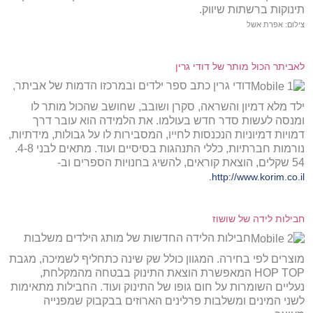
תינוקות ברשתות שיווק.
צילום: אפרת אשל
לאביתר הכול מותר של דודי גרין
דודי גרין כתב ספר ילדים ובמרכזו הדמות של אביתר,
ילד מלא דמיון והשראה, סקרן ושובב, שחושב שהכול מותר לו
ומנסה לעשות סדר חדש בעולמו. את הלמידה הוא עובר דרך
דמויות דמיוניות הנכנסות לחייו, המסבירות לו על גבולות, מידתיות,
נורמות חברתיות, כללי התנהגות בסיסיים ועוד. מתאים לבני 4-8.
54 שקלים, הוצאת קוראים, להשיג בחנויות הספרים וב-
http://www.korim.co.il.
חבילות לידה של שושוז
חבילות הלידה החדשות של מותג הילדים משלבות
מוצרים לפי בחירה. המגוון כולל שק שינה כתחליף לשמיכה, מגבת
HOP TOP המאפשרת הוצאת התינוק בבטחה מהמקלחת,
נעליים השומרות על חום גופו של התינוק ועוד. החבילות מתאימות
לשני המינים ומשלבות פרלינים הארוזים בבקבוק שמפנייה