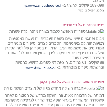
מעוצב.
189-399 שקלים. להשיג ב-
http://www.shooshoos.co.il
צילום: רפאל בן משה
ניבים ופתגמים של דני ספרים
ספר זה מאפשר ללמוד בצורה מהנה וקלה עשרות
ניבים ופתגמים שימושיים בשפה העברית. זה נעשה באמצעות
רצועות קומיקס משעשעות, הסברים קצרים וסיפורים מעשירים,
המדגימים את משמעות הניב. הדמויות בספר הן של למה הסקרן
ושלושת חבריו (ציפור מצחיקה, ג'ירף שחצן וצב טוב לב), אותם
מאיירת דניאלה פונד.
88 שקלים, 61 עמודים. הוצאת דני ספרים. להשיג בחנויות
וברשתות ספרים מובחרות וב-
www.siman-kria.co.il
מוצרים ממותגי הדבורה מאיה של הנסיך הקטן
ה
חברה השיקה מחדש מגוון של מוצרים הנושאים את
דמותה של הדבורה מאיה. זוהי השקה מחדש של המוצרים לאחר
שהסדרה המשודרת בערוץ הופ עברה שדרוג לגרפיקה מתקדמת
יותר. מראה המוצרים עבר כמובן עיצוב מחדש. המוצרים כוללים