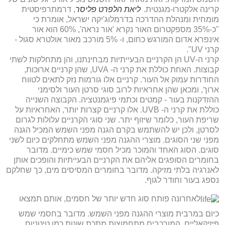
קרינה אלקטרו-מגנטית.
ליאת הלפרט פליסר
, דרמתרפיסטית
מומחית ומנהלת ההדרכה בדרמלוג'יקה ישראל, אומרת כי
"כ-35% מספקטרום האור נקרא 'אור נראה', 60% הוא אור
אינפרא אדום המורגש כחום, ו- 5% מורכב מאור אולטרא סגול -
קרני UV".
קרני ה-UV הן הקרניים הבעייתיות מבחינתנו, והן מתחלקות לשתי
קבוצות. האחת כוללת את קרני ה- UVA, שהן קרניים ארוכות,
החודרות עמוק אל העור. קרניים אלו גורמות נזק לתאים לטווח
ארוך, ומכאן שהן אחראיות לרוב סוגי סרטן העור ולסימני
ההזדקנות בעור - קמטים וכתמי פיגמנטציה. הקבוצה השנייה
כוללת את קרני ה- UVB. אלו קרניים קצרות יותר, האחראיות על
שריפת העור, כלומר שיזוף יתר. שני סוגי הקרניים עלולות לגרום
לסרטן, ולכן יש להשתמש בקרם הגנה מפני השמש המכיל הגנה
מפני שני הסוגים. מוצרי ההגנה מפני השמש מתחלקים כיום לשני
סוגים. הסוג האחד והמוכר מכיל חסמי שמש כימיים. מדובר
בחומרים הסופגים אליהם את הקרניים הבעייתיות והופכים אותן
לאנרגיה בלתי מזיקה. מדובר בחומרים המסיסים מים, כך שחלקם
נספג בעור וחודר לגוף.
לאחרונה פותח סוג חדש יותר של חסמים, אותם תמצאו
כיום במרבית מוצרי ההגנה מפני השמש. מדובר בחסמי שמש
פיזיקאליים, המורכבים מתחמוצות מתכת שונות כמו טיטניום.