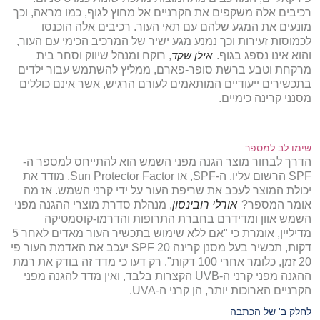
רכיבים אלה משקפים את הקרניים אל מחוץ לגוף, כמו מראה, וכך
מונעים את המגע שלהם עם תאי העור. רכיבים אלה הוכנסו
לכמוסות זעירות וכך נמנע מגע ישיר של המרכיב הכימי עם העור,
והוא אינו נספג בגוף.
אילן שקד
, רוקח ומנהל שיווק וסחר בית
מרקחת וטבע ברשת סופר-פארם, ממליץ להשתמש עבור ילדים
בתכשירים ייעודיים המותאמים לעורם הרגיש, אשר אינם כוללים
מסנני קרינה כימיים.
שימו לב למספר
הדרך לבחור מוצר הגנה מפני השמש הוא להתייחס למספר ה-
SPF הרשום עליו. ה-SPF, או Sun Protector Factor, מודד את
יכולת המוצר לעכב את שריפת העור על ידי קרני השמש. אז מה
אומר המספר?
אורלי רובינסון
, מנהלת סדרת מוצרי ההגנה מפני
השמש אוון ומדידרם בחברת התרופות והדרמו-קוסמטיקה
מדיליין, אומרת כי "אם ללא שימוש בתכשיר העור מאדים לאחר 5
דקות, תכשיר בעל מסנן קרינה 20 SPF יעכב את האדמת העור פי
20 זמן, כלומר אחרי 100 דקות". רק דעו כי מדד זה בודק את רמת
ההגנה מפני קרני ה-UVB הקצרות בלבד, ואין מדד להגנה מפני
הקרניים הארוכות יותר, הן קרני ה-UVA.
לחלק ב' של הכתבה