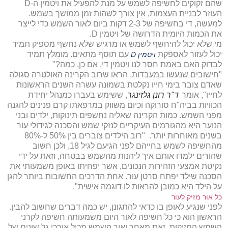
שהם זקוקים לחשיפה לשמש על מנת להפעיל את ויטמין ה-D
העוזר לבניית העצמות, אין צורך לשהות זמן ממושך בשמש.
למעשה, די בחשיפה של 2-3 דקות ביום לאור השמש כדי לייצר
את הכמות היומית הדרושה של ויטמין D.
מי שלא יכול להיחשף לשמש או מרגיש שלא נחשף מספיק תמיד
יכול לעזור לאספקת
עם תוסף מתאים. מומלץ תמיד
ויטמין D
לבדוק האם באמת חסר לנו ויטמין די, אם כן, כמה?"
"חישובים שנעשו במעבדות, הראו שרוב הקרינה האולטרה סגולה
שאדם צובר בימי חייו נקלטת בשמונה עשרה השנים הראשונות
לחייו", אומר
ד"ר רונן גלזינגר
, ששימש בעברו כמנהל יחידת
הכוויות בביה"ח סורוקה וכיום משווק במרפאתו קרם פנינים להגנה
מפני השמש. כמות הקרינה שאליה נחשפים תינוקות, ילדים ובני
הנוער היא מהגורמים העיקריים לנזקי שמש והסכנה לגידולי עור
בשנים מאוחרות יותר. "רוב הילדים צוברים בין 50% ל-80%
מהחשיפה לשמש בחייהם לפני הגיעם לגיל 18, ולכן חשוב
שהורים ילמדו אותם איך ליהנות מהשמש בבטחה, וזאת על ידי
נקיטת אמצעי הזהירות הנכונים, אשר יפחיתו באופן משמעותי את
הסכנה שילד יפתח סרטן עור. אחת הדרכים החשובות ביותר להגן
על הילד היא כמובן להראות לו דוגמה אישית".
כל אור מזיק לעור
לפני שנגיע לאופן בו כדאי להתגונן, יש כמה דברים שחשוב להבין.
הראשון הוא כי כל חשיפה לאור היום משמעותה חשיפה לקרני
השמש המזיקות. זאת מאחר ואור השמש מכיל אורכי גל שונים של