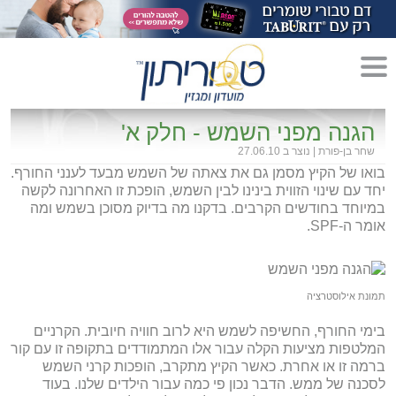
מדריך לגידול הורים»
הגנה מפני השמש - חלק א'
שחר בן-פורת
|
נוצר ב 27.06.10
הריון»
בואו של הקיץ מסמן גם את צאתה של השמש מבעד לענני החורף.
יחד עם שינוי הזווית בינינו לבין השמש, הופכת זו האחרונה לקשה
לידה»
במיוחד בחודשים הקרבים. בדקנו מה בדיוק מסוכן בשמש ומה
אומר ה-SPF.
מתכונים לקטנטנים»
סגנון חיים»
תמונת אילוסטרציה
בימי החורף, החשיפה לשמש היא לרוב חוויה חיובית. הקרניים
המלטפות מציעות הקלה עבור אלו המתמודדים בתקופה זו עם קור
ברמה זו או אחרת. כאשר הקיץ מתקרב, הופכות קרני השמש
לסכנה של ממש. הדבר נכון פי כמה עבור הילדים שלנו. בעוד