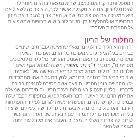
המטפל ותבדוק, האם במצב שהיא נמצאת בו היום מותר לה
להיכנס להריון. אם היא מקבלת אישור לכך, היא צריכה לשאול אם
היא ממשיכה את הטיפול כמו שהוא, האם צריך להגביר את מינון
התרופות או להחליף אותן. חשוב לזכור שיש תרופות שמשפיעות
על התפתחות העובר".
מחלות של הריון
"הריון הוא הליך פיזיולוגי נורמאלי שהאישה עוברת בו שינויים
כבירים בכל המערכת, ממערכת כלי הדם, מערכת הנשימה
ומערכות נוספות. בהתאם, העומס ההריוני יכול לגרום לסיבוכים
מסויימים", מסביר
ד"ר דוד פאוזנר
, משנה למנהל אגף נשים
ויולדות בבי"ח ליס ומנהל מרכז לבריאות האישה של "לאומית
שירותי בריאות" בנתניה. לדוגמא, לחץ דם גבוה אתו מתמודדות
7% מהנשים בזמן ההריון, תופעה אשר הסיבה לה אינה ברורה,
לדבריו. "בלשון העם קוראים לזה רעלת הריון, זה סינדרום שמעלה
את לחץ הדם של האישה, דבר העלול לפגוע בתפקודי הכבד שלה
ובמערכות קרישת הדם. תופעה זו עשויה לגרום לפיגור התפתחות
העובר, והטיפול בה כיום הוא בעזרת נוגדי קרישה. לעיתים יש צורך
בלידה מוקדמת כדי להתמודד עם הבעיה, שכן הסינדרום עשוי
לגרום להיפרדות השלייה, מצב בו העובר אינו מקבל עוד הזנה
מגופה של האם."