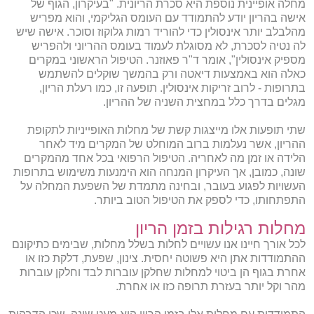
מחלה אופיינית נוספת היא סכרת הריונית. "בעיקרון, הגוף של
אישה בהריון יודע להתמודד עם העומס הגליקמי, והוא מפריש
מהלבלב יותר אינסולין כדי להוריד רמות גלוקוז וסוכר. אישה שיש
לה נטיה לסכרת, לא מסוגלת לעמוד בעומס ההריוני ולהפריש
מספיק אינסולין", אומר ד"ר פאוזנר. הטיפול הראשוני במקרים
כאלה הוא באמצעות דיאטה ורק בהמשך שוקלים להשתמש
בתרופות - לרוב זריקות אינסולין. תופעה זו, כמו רעלת הריון,
מגלים בדרך כלל במחצית השניה של ההריון.
שתי תופעות אלו מייצגות קשת של מחלות האופייניות לתקופת
ההריון, אשר נעלמות ברוב המוחלט של המקרים מיד לאחר
הלידה או זמן מה לאחריה. הטיפול הרפואי בכל אחד מהמקרים
שונה, כמובן, אך העיקרון המנחה הוא הימנעות משימוש בתרופות
העשויות לפגוע בעובר, ובחינה מתמדת של השפעת המחלה על
התפתחותו, כדי לספק את הטיפול הטוב ביותר.
מחלות רגילות בזמן הריון
לכל אורך חיינו אנו עשויים לחלות בשלל מחלות, שבימים כתיקונם
ההתמודדות אתן היא פשוטה יחסית. צינון, שפעת, דלקת כזו או
אחרת בגוף הן ביטוי למחלות שחלקן עוברות לבד וחלקן עוברות
מהר וקל יותר בעזרת תרופה כזו או אחרת.