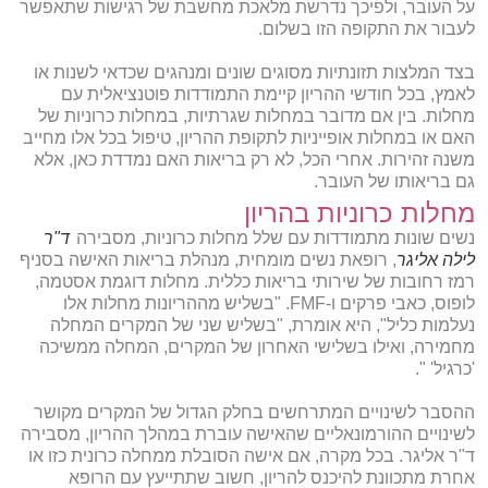
על העובר, ולפיכך נדרשת מלאכת מחשבת של רגישות שתאפשר
לעבור את התקופה הזו בשלום.
בצד המלצות תזונתיות מסוגים שונים ומנהגים שכדאי לשנות או
לאמץ, בכל חודשי ההריון קיימת התמודדות פוטנציאלית עם
מחלות. בין אם מדובר במחלות שגרתיות, במחלות כרוניות של
האם או במחלות אופייניות לתקופת ההריון, טיפול בכל אלו מחייב
משנה זהירות. אחרי הכל, לא רק בריאות האם נמדדת כאן, אלא
גם בריאותו של העובר.
מחלות כרוניות בהריון
נשים שונות מתמודדות עם שלל מחלות כרוניות, מסבירה
ד"ר
לילה אליגר
, רופאת נשים מומחית, מנהלת בריאות האישה בסניף
רמז רחובות של שירותי בריאות כללית. מחלות דוגמת אסטמה,
לופוס, כאבי פרקים ו-FMF. "בשליש מההריונות מחלות אלו
נעלמות כליל", היא אומרת, "בשליש שני של המקרים המחלה
מחמירה, ואילו בשלישי האחרון של המקרים, המחלה ממשיכה
'כרגיל' ".
ההסבר לשינויים המתרחשים בחלק הגדול של המקרים מקושר
לשינויים ההורמונאליים שהאישה עוברת במהלך ההריון, מסבירה
ד"ר אליגר. בכל מקרה, אם אישה הסובלת ממחלה כרונית כזו או
אחרת מתכוונת להיכנס להריון, חשוב שתתייעץ עם הרופא