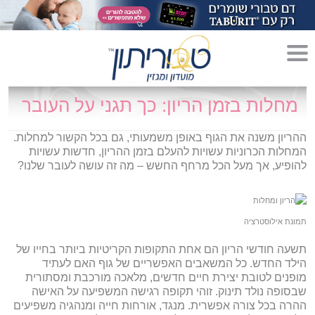
מדריך לגידול הורים»
מחלות בזמן הריון: כך תגני על העובר
הריון»
ההריון משנה את הגוף באופן משמעותי, גם בכל הקשור למחלות.
המחלות הכרוניות עשויות להעלם בזמן ההריון, חדשות עשויות
לידה»
להופיע, אך מעל הכל מרחף החשש – מה זה עושה לעובר שלנו?
מתכונים לקטנטנים»
סגנון חיים»
תמונת אילוסטרציה
תשעה חודשי הריון הם אחת התקופות הקריטיות ביותר בחייו של
הילד החדש. כל המשאבים האפשריים של גוף האם לעתיד
מופנים לטובת יצירת חיים חדשים, מלאכה מורכבת ומסתורית
שבסופה נולד תינוק. זוהי תקופה רגישה המשפיעה על האישה
ההרה בכל צורה אפשרית. מנגד, אורחות חייה ומנהגיה משפיעים