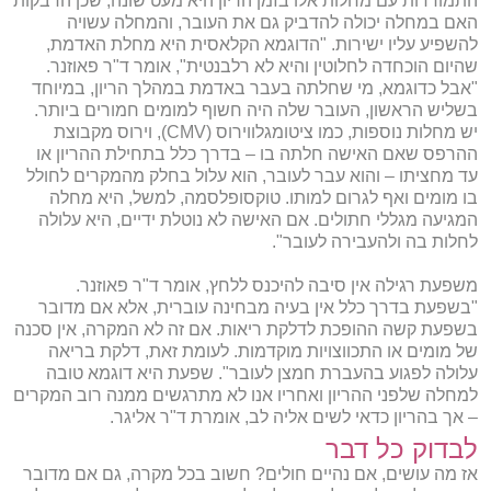
התמודדות עם מחלות אלו בזמן הריון היא מעט שונה, שכן הדבקות
האם במחלה יכולה להדביק גם את העובר, והמחלה עשויה
להשפיע עליו ישירות. "הדוגמא הקלאסית היא מחלת האדמת,
שהיום הוכחדה לחלוטין והיא לא רלבנטית", אומר ד"ר פאוזנר.
"אבל כדוגמא, מי שחלתה בעבר באדמת במהלך הריון, במיוחד
בשליש הראשון, העובר שלה היה חשוף למומים חמורים ביותר.
יש מחלות נוספות, כמו ציטומגלווירוס (CMV), וירוס מקבוצת
ההרפס שאם האישה חלתה בו – בדרך כלל בתחילת ההריון או
עד מחציתו – והוא עבר לעובר, הוא עלול בחלק מהמקרים לחולל
בו מומים ואף לגרום למותו. טוקסופלסמה, למשל, היא מחלה
המגיעה מגללי חתולים. אם האישה לא נוטלת ידיים, היא עלולה
לחלות בה ולהעבירה לעובר".
משפעת רגילה אין סיבה להיכנס ללחץ, אומר ד"ר פאוזנר.
"בשפעת בדרך כלל אין בעיה מבחינה עוברית, אלא אם מדובר
בשפעת קשה ההופכת לדלקת ריאות. אם זה לא המקרה, אין סכנה
של מומים או התכווצויות מוקדמות. לעומת זאת, דלקת בריאה
עלולה לפגוע בהעברת חמצן לעובר". שפעת היא דוגמא טובה
למחלה שלפני ההריון ואחריו אנו לא מתרגשים ממנה רוב המקרים
– אך בהריון כדאי לשים אליה לב, אומרת ד"ר אליגר.
לבדוק כל דבר
אז מה עושים, אם נהיים חולים? חשוב בכל מקרה, גם אם מדובר