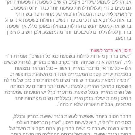
אנו רגילים לשמוע שילדים וזקנים רגישים לשפעת והשפעותיה, אך
גם נשים בהריון עלולות להיות פגיעות יותר כנגד וירוס השפעת.
ד"ר אדוה ליר
, סגנית המנהל הרפואי של מחוז חיפה בשירותי
בריאות כללית, אומרת כי מספר הנשים החולות בשפעת אינו גדול
בהשוואה למספר הנשים החולות במחלה באופן כללי, אך שפעת
בהריון עלולה לגרום לסיבוכים יותר מהממוצע, ולכן חשוב להיערך
בהתאם.
חיסון הוא הדבר לעשות
"נשים בהריון מועדות לחלות בשפעת כמו כל הנשים", אומרת ד"ר
ליר. "המחלה אינה שכיחה יותר בקרב נשים בהריון, למרות שנשים
אלו – כל עוד אין מדובר בהיריון ראשון – ככל הנראה נמצאות
בסביבת ילדים קטנים המעבירים את וירוס השפעת בחופשיות.
"הבעיה נמצאת בעובדה שיותר נשים מפתחות סיבוכים של מחלת
השפעת במהלך ההיריון. לצערנו, ישנם יותר דיווחים על תמותה
של נשים בהיריון בגלל שפעת. מדוע זה כך? יש הטוענים שמערכת
החיסון פחות יעילה בזמן היריון ובגלל זה נשים מפתחות יותר
סיבוכים, אבל זו תיאוריה שלא הוכחה".
הדבר הטוב ביותר שאפשר לעשות כנגד שפעת בהריון ובכלל,
מסבירה ד"ר ליר, היא לעשות חיסון. "ארגון הבריאות העולמי
הודיע בשנה שעברה כי נשים בהריון הן אחת מקבוצות היעד של
החיסון כנגד שפעת, ובישראל נכנסה ההמלצה הזו השנה ביתר