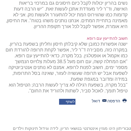
נשים בהריון יכולות לקבל כיום חיסונים גם במרכזי בריאות
האישה, וד"ר ליר מעודדת אתכן לעשות זאת. "יש הרבה דעות
קדומות כמו שהווירוס המת יכול להתעורר ולעשות נזק. אני לא
מאמינה בתחיית המתים. אנחנו נותנים משהו בטוח". את החיסון,
היא אומרת, אפשר לקבל לכל אורך תקופת ההריון.
חשוב להתייעץ עם רופא
ישנה אפשרות כמובן שלא קיבלתן חיסון וחליתן בשפעת בהריון.
במקרה כזה, מסבירה ד"ר ליר, אפשר לקחת תרופה להורדת חום
כמו אקמול או אופטלגין. בכל מקרה, כדאי להתייעץ עם רופא.
"אם המחלה קשה, עם חום מעל 38.5 מעלות צלזיוס הנמשך
מספר ימים, חשוב לפנות לרופא. אמנם לא נותנים אנטיביוטיקה
לשפעת אבל יש תרופה שעשויה לעזור, שאינה בסל התרופות,
במידה ומדובר במגפת שפעת.
"בכל מקרה, בשפעת רגילה לא צריך לעשות הרבה; הטיפול הוא
טיפול תומך. לאכול סביר, לשתות ולהוריד את החום".
הדפסה
דואל
לשתף
טבוריתון הינו מגזין אינטרנטי בנושאי הריון, לידה וגידול תינוקות וילדים