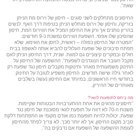
שאת".
החיסונים מתחלקים לשני סוגים – חיסון של וירוס מת הניתן
בזריקה, וחיסון של וירוס מוחלש הניתן בטיפות דרך האף. לנשים
בהריון נותנים אך ורק את החיסון המכיל את הווירוס המת, חיסון
שהסיכון שלו אפסי. השפעת הווירוס נמשכת כ-9 חודשים.
"המטרה של החיסון כפולה – ראשית, לחסן את האימא, שלא
תפתח סיבוכים של שפעת העלולים להביא אותה לאשפוז בבית
חולים ובמקרים קיצוניים גם למוות. שנית, דרך החיסון הניתן לאם
מקבל העובר את הנוגדנים לשפעת". ההשפעה של החיסון על
התינוק משמעותית מאחר ותינוקות מקבלים חיסון נגד שפעת רק
לאחר גילה שישה חודשים. החיסון משפיע לטובה על התינוק
בחודשי חייו הראשונים, במיוחד אם החיסון נעשה בשלבים
מאוחרים של ההיריון.
מה ביחס לתופעות לוואי?
"חיסונים מהווים את אחת ההתערבויות הבטוחות שקיימות.
משנות ה-70 לא דווח על תופעת לוואי מסוכנת של חיסון נגד
שפעת. יכולות להיות תופעות כמו אודם מקומי או התפתחות דלקת
סביב מקום החיסון, אך לא יותר מכך. לא צריך לפחד מהחיסון
לעומת ההשפעה של השפעת אם נדבקים בה".