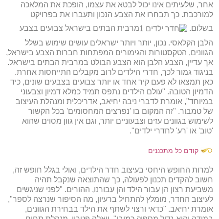
אחר, שלעיתים אינו יכול לבטא את עצמו, הופכת את המלאכה
למורכבת. כך תבחרו את הצבע הנכון ותעברו את בפרויקט
בשלום.
מרבית הבתים בישראל צבועים בצבע
הלבן הקלאסי. נכון, יותר ויותר ישראלים עושים שימוש בשלל
הגוונים, הטקסטורות והגימורים המפתחות חברות הצבע בישראל,
אך עדיין, הצבע הלבן הוא הצבע הבולט במרבית הבתים בישראל.
בניגוד גמור לכך, חדרי הילדים לרוב מקבלים התייחסות אחרת.
כאן תמצאו לא פעם קיר אחד או יותר צבועים בצבעים שונים, כיד
הדמיון הטובה. "עולם הילדים נתפס תמיד כמלא דמיון וצבעוני
במיוחד", אומרת לדברי ניבה יחיאב, אדריכלית ומנהלת העיצוב
של טמבור. "זה המקום בו 'נפרצים המחסומים' בכל הקשור
לשימוש בגוונים עזים וצבעוניים יותר, וגם אין גוון מסוים שהוא
'טוב' או 'רע' לחדרי ילדים".
קודם כל מתכננים
למרות החופש היחסי בעיצוב חדר הילדים, ואולי בגלל חופש זה,
חשוב להקדים תכנון לפעולה, כך שהתוצאה שנקבל תהיה
משביעת רצון הן עבור הילד והן עבורנו, ההורים. "לפני שניגשים
לעיצוב החדר, מומלץ להתחיל ברעיון, מה הסיפור שנרצה לספר",
אומרת יחיאב. "כדאי ורצוי לשתף את הילד בבחירת הגוונים,
במידה והוא גדול מספיק כמובן". יואלה פטרון, מנהלת תחום