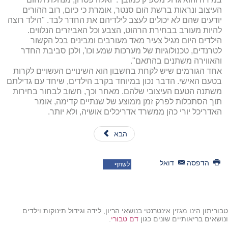
העיצוב ונראות ברשת הום סנטר, אומרת כי כיום, רוב ההורים
יודעים שהם לא יכולים לעצב לילדיהם את החדר לבד. "הילד רוצה
להיות מעורב בבחירת הרהוט, הצבע וכל האביזרים הנלווים.
הילדים היום מגיל צעיר מאד מעורבים ומבינים בכל הקשור
לטרנדים, טכנולוגיות של מערכות שמע וכו', ולכן סביבת החדר
והאווירה משתנים בהתאם".
אחד הגורמים שיש לקחת בחשבון הוא השינויים העשויים לקרות
בטעם האישי. הדבר נכון במיוחד בקרב הילדים, שיחד עם גדילתם
משתנה הטעם העיצובי שלהם. מאחר וכך, חשוב לבחור בחירות
תוך הסתכלות לפרק זמן ממוצע של שנתיים קדימה, אומר
האדריכל יורי כהן ממשרד אדריכלים אושיה, ולא יותר.
הבא
הדפסה
דואל
לשתף
טבוריתון הינו מגזין אינטרנטי בנושאי הריון, לידה וגידול תינוקות וילדים
ונושאים בריאותיים שונים כגון
דם טבורי
.